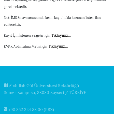
gerekmektedir.
Not: İMS Sınavı sonucunda kesin kayıt hakkı kazanan listesi ilan
edilecektir.
Tıklayınız...
Kayıt İçin İstenen Belgeler için
Tıklayınız...
KVKK Aydınlatma Metni için
Abdullah Gül Üniversitesi Rektörlüğü
Sümer Kampüsü, 38080 Kayseri / TÜRKİYE
+90 352 224 88 00 (PBX)